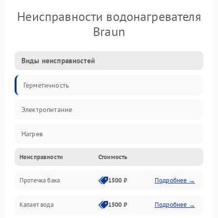
Неисправности водонагревателя
Braun
Виды неисправностей
Герметичность
Электропитание
Нагрев
Неисправности
Стоимость
Датчики
Протечка бака
1500 ₽
Подробнее →
Механика
Капает вода
1500 ₽
Подробнее →