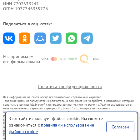
ИНН 7702633247
ОГРН 1077746335776
Поделиться в соц. сетях:
Мы принимаем
все формы оплаты
Политика конфиденциальности
Вся информация на сайте носит исключительно справочный характер.
Товарные знаки используются исключительно для описания устройств, в отношении которых
сервисные центры blg.braun-fix.ru предоставляют услуги по ремонту. Услуги оказываются в
неавторизованных сервисных центрах blg.braun-fix.ru, которые не связаны с
правообладателями товарных знаков или их официальными представителями.
Ремонт осуществляется для устройств, уже введенных в гражданский оборот в соответствии
Этот сайт использует файлы cookie. Вы можете
со статьей 1487 ГК РФ.
Использование товарных знаков не преследует цели индивидуализации услуг или введения
ознакомиться с
правилами использования
Согласен
потребителей в заблуждение, а служит для информирования о предоставляемых услугах по
ремонту техники указанных брендов.
файлов cookie
Представленная на сайте информация не является публичной офертой, определяемой
положениями Статьи 437(2) Гражданского кодекса РФ