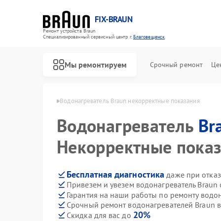
FIX-BRAUN
Ремонт устройств Braun
Специализированный cервисный центр г.
Благовещенск
Мы ремонтируем
Срочный ремонт
Це
aun в Благовещенске
Водонагреватель Braun некорректные показания
Водонагреватель
Br
Некорректные пока
Бесплатная диагностика
даже при отказ
Привезем и увезем водонагреватель Braun
Ремонт парогенераторов Braun
Ремонт соковыжималок Braun
Гарантия на наши работы по ремонту водо
Срочный ремонт водонагревателей Braun в
20%
Скидка для вас до