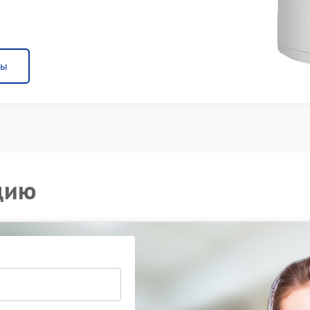
ны
цию