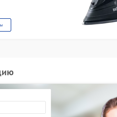
ны
цию