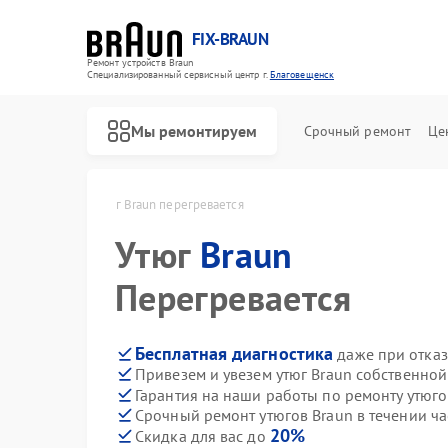
FIX-BRAUN
Ремонт устройств Braun
Специализированный cервисный центр г.
Благовещенск
Мы ремонтируем
Срочный ремонт
Це
в Благовещенске
Утюг Braun перегревается
Утюг
Braun
Перегревается
Бесплатная диагностика
даже при отказ
Привезем и увезем утюг Braun собственной
Ремонт водонагревателей Braun
Ремонт парогенераторов Braun
Ремонт соковыжималок Braun
Гарантия на наши работы по ремонту утюг
Срочный ремонт утюгов Braun в течении ча
20%
Скидка для вас до