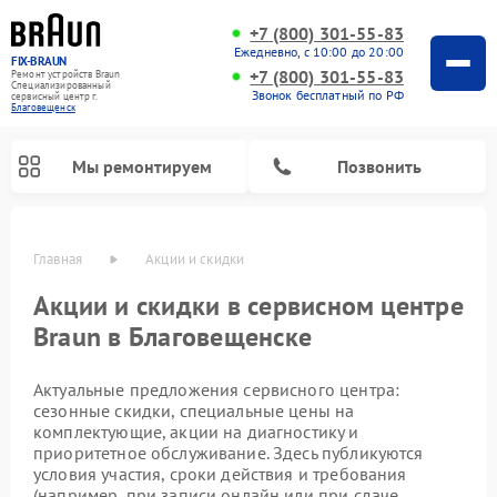
+7 (800) 301-55-83
Ежедневно, с 10:00 до 20:00
FIX-BRAUN
+7 (800) 301-55-83
Ремонт устройств Braun
Специализированный
Звонок бесплатный по РФ
cервисный центр г.
Благовещенск
Мы ремонтируем
Позвонить
Главная
Акции и скидки
Акции и скидки в сервисном центре
Braun в Благовещенске
Актуальные предложения сервисного центра:
сезонные скидки, специальные цены на
комплектующие, акции на диагностику и
приоритетное обслуживание. Здесь публикуются
Ремонт водонагревателей Braun
условия участия, сроки действия и требования
(например, при записи онлайн или при сдаче