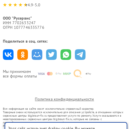
4.9-5.0
ООО "Русервис"
ИНН 7702633247
ОГРН 1077746335776
Поделиться в соц. сетях:
Мы принимаем
все формы оплаты
Политика конфиденциальности
Вся информация на сайте носит исключительно справочный характер.
Товарные знаки используются исключительно для описания устройств, в отношении которых
сервисные центры blg.braun-fix.ru предоставляют услуги по ремонту. Услуги оказываются в
неавторизованных сервисных центрах blg.braun-fix.ru, которые не связаны с
правообладателями товарных знаков или их официальными представителями.
Ремонт осуществляется для устройств, уже введенных в гражданский оборот в соответствии
Этот сайт использует файлы cookie. Вы можете