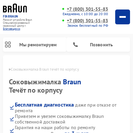
+7 (800) 301-55-83
Ежедневно, с 10:00 до 20:00
FIX-BRAUN
+7 (800) 301-55-83
Ремонт устройств Braun
Специализированный
Звонок бесплатный по РФ
cервисный центр г.
Благовещенск
Мы ремонтируем
Позвонить
енске
Соковыжималка Braun течёт по корпусу
Соковыжималка
Braun
Течёт по корпусу
Бесплатная диагностика
даже при отказе от
Ремонт водонагревателей Braun
ремонта
Привезем и увезем соковыжималку Braun
собственной доставкой
Гарантия на наши работы по ремонту