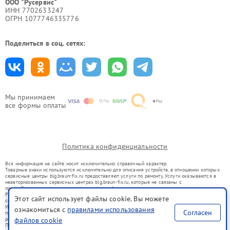
ООО "Русервис"
ИНН 7702633247
ОГРН 1077746335776
Поделиться в соц. сетях:
Мы принимаем
все формы оплаты
Политика конфиденциальности
Вся информация на сайте носит исключительно справочный характер.
Товарные знаки используются исключительно для описания устройств, в отношении которых
сервисные центры blg.braun-fix.ru предоставляют услуги по ремонту. Услуги оказываются в
неавторизованных сервисных центрах blg.braun-fix.ru, которые не связаны с
правообладателями товарных знаков или их официальными представителями.
Ремонт осуществляется для устройств, уже введенных в гражданский оборот в соответствии
Этот сайт использует файлы cookie. Вы можете
со статьей 1487 ГК РФ.
Использование товарных знаков не преследует цели индивидуализации услуг или введения
ознакомиться с
правилами использования
Согласен
потребителей в заблуждение, а служит для информирования о предоставляемых услугах по
ремонту техники указанных брендов.
файлов cookie
Представленная на сайте информация не является публичной офертой, определяемой