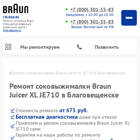
+7 (800) 301-55-83
Ежедневно, с 10:00 до 20:00
FIX-BRAUN
+7 (800) 301-55-83
Ремонт устройств Braun
Специализированный
Звонок бесплатный по РФ
cервисный центр г.
Благовещенск
Мы ремонтируем
Позвонить
енске
Ремонт соковыжималки Braun Juicer XL JE710 в Благовещенске
Ремонт соковыжималки Braun
Juicer XL JE710 в Благовещенске
от 675 руб.
Стоимость ремонта
Ремонт водонагревателей Braun
Бесплатная диагностика
даже при отказе
Привезем и увезем соковыжималку Braun Juicer XL
JE710 сами
Гарантия на наши работы по ремонту