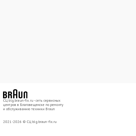
СЦ blg.braun-fix.ru - сеть сервисных
центров в Благовещенске по ремонту
и обслуживанию техники Braun
2021-2026 © СЦ blg.braun-fix.ru