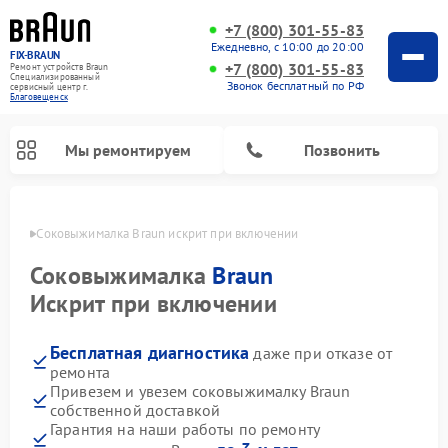
+7 (800) 301-55-83
Ежедневно, с 10:00 до 20:00
FIX-BRAUN
+7 (800) 301-55-83
Ремонт устройств Braun
Специализированный
Звонок бесплатный по РФ
cервисный центр г.
Благовещенск
Мы ремонтируем
Позвонить
енске
Соковыжималка Braun искрит при включении
Соковыжималка
Braun
Искрит при включении
Бесплатная диагностика
даже при отказе от
Ремонт водонагревателей Braun
ремонта
Привезем и увезем соковыжималку Braun
собственной доставкой
Гарантия на наши работы по ремонту