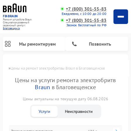
+7 (800) 301-55-83
Ежедневно, с 10:00 до 20:00
FIX-BRAUN
+7 (800) 301-55-83
Ремонт устройств Braun
Специализированный
Звонок бесплатный по РФ
cервисный центр г.
Благовещенск
Мы ремонтируем
Позвонить
Цены
Цены на ремонт электробритвы Braun в Благовещенске
Цены на услуги ремонта электробритв
Braun
в Благовещенске
Цены актуальны на текущую дату 06.08.2026
Ремонт водонагревателей Braun
Услуги
Неисправности
Замена кнопки включения