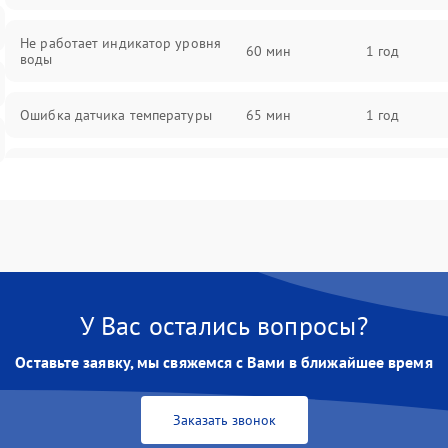
Не работает индикатор уровня
60 мин
1 год
воды
Ошибка датчика температуры
65 мин
1 год
Не работает индикатор
55 мин
1 год
Ошибка платы управления
75 мин
1 год
Сбой режима работы
70 мин
1 год
У Вас остались вопросы?
Не сохраняет настройки
65 мин
1 год
Оставьте заявку, мы свяжемся с Вами в ближайшее время
Не включается
60 мин
1 год
Заказать звонок