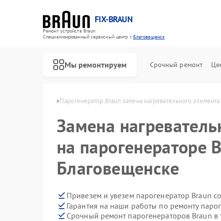
FIX-BRAUN
Ремонт устройств Braun
Специализированный cервисный центр г.
Благовещенск
Мы ремонтируем
Срочный ремонт
Це
un в Благовещенске
Парогенератор Braun замена нагревательного элемента
Замена нагреватель
на парогенераторе B
Благовещенске
Ремонт водонагревателей Braun
Ремонт соковыжималок Braun
Привезем и увезем парогенератор Braun с
Гарантия на наши работы по ремонту паро
Срочный ремонт парогенераторов Braun в 