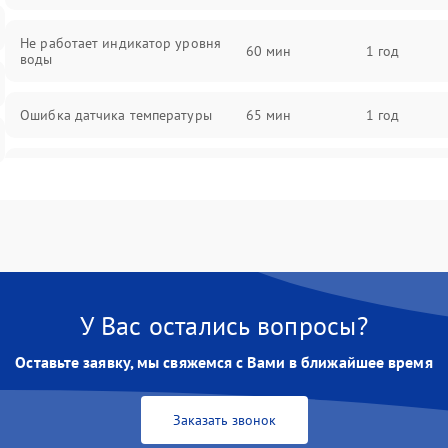
Не работает индикатор уровня
60 мин
1 год
воды
Ошибка датчика температуры
65 мин
1 год
Не работает индикатор
55 мин
1 год
Ошибка платы управления
75 мин
1 год
Сбой режима работы
70 мин
1 год
У Вас остались вопросы?
Не сохраняет настройки
65 мин
1 год
Оставьте заявку, мы свяжемся с Вами в ближайшее время
Не включается
60 мин
1 год
Заказать звонок