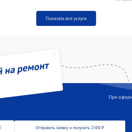
Показать все услуги
й на ремонт
При оформл
Отправить заявку и получить 1500 ₽