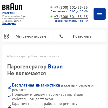
+7 (800) 301-55-83
Ежедневно, с 10:00 до 20:00
FIX-BRAUN
+7 (800) 301-55-83
Ремонт устройств Braun
Специализированный
Звонок бесплатный по РФ
cервисный центр г.
Благовещенск
Мы ремонтируем
Позвонить
енске
Парогенератор Braun не включается
Парогенератор
Braun
Не включается
Бесплатная диагностика
даже при отказе от
Ремонт водонагревателей Braun
ремонта
Привезем и увезем парогенератор Braun
собственной доставкой
Гарантия на наши работы по ремонту