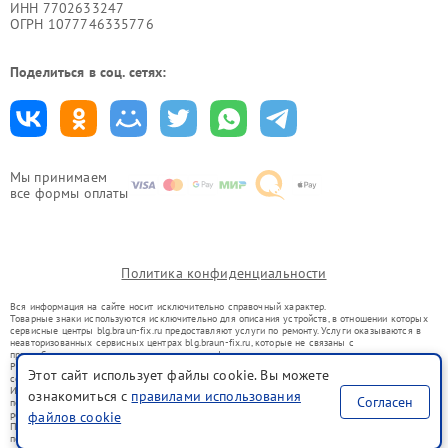
ИНН 7702633247
ОГРН 1077746335776
Поделиться в соц. сетях:
Мы принимаем
все формы оплаты
Политика конфиденциальности
Вся информация на сайте носит исключительно справочный характер.
Товарные знаки используются исключительно для описания устройств, в отношении которых
сервисные центры blg.braun-fix.ru предоставляют услуги по ремонту. Услуги оказываются в
неавторизованных сервисных центрах blg.braun-fix.ru, которые не связаны с
правообладателями товарных знаков или их официальными представителями.
Ремонт осуществляется для устройств, уже введенных в гражданский оборот в соответствии
Этот сайт использует файлы cookie. Вы можете
со статьей 1487 ГК РФ.
Использование товарных знаков не преследует цели индивидуализации услуг или введения
ознакомиться с
правилами использования
Согласен
потребителей в заблуждение, а служит для информирования о предоставляемых услугах по
ремонту техники указанных брендов.
файлов cookie
Представленная на сайте информация не является публичной офертой, определяемой
положениями Статьи 437(2) Гражданского кодекса РФ