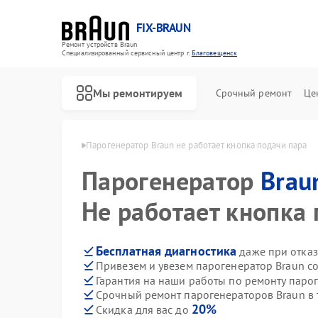
FIX-BRAUN
Ремонт устройств Braun
Специализированный cервисный центр г.
Благовещенск
Мы ремонтируем
Срочный ремонт
Це
un в Благовещенске
Парогенератор Braun не работает кнопка подачи пара
Парогенератор
Brau
Не работает кнопка
Бесплатная диагностика
даже при отказ
Привезем и увезем парогенератор Braun с
Ремонт водонагревателей Braun
Ремонт соковыжималок Braun
Гарантия на наши работы по ремонту паро
Срочный ремонт парогенераторов Braun в 
20%
Скидка для вас до