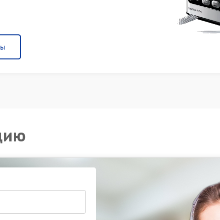
ны
цию