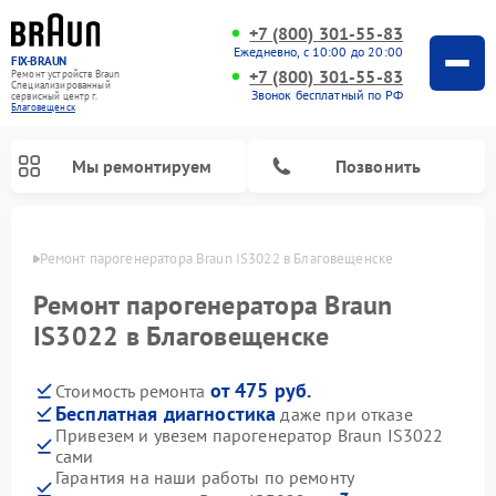
+7 (800) 301-55-83
Ежедневно, с 10:00 до 20:00
FIX-BRAUN
+7 (800) 301-55-83
Ремонт устройств Braun
Специализированный
Звонок бесплатный по РФ
cервисный центр г.
Благовещенск
Мы ремонтируем
Позвонить
енске
Ремонт парогенератора Braun IS3022 в Благовещенске
Ремонт парогенератора Braun
IS3022 в Благовещенске
от 475 руб.
Стоимость ремонта
Ремонт водонагревателей Braun
Бесплатная диагностика
даже при отказе
Привезем и увезем парогенератор Braun IS3022
сами
Гарантия на наши работы по ремонту