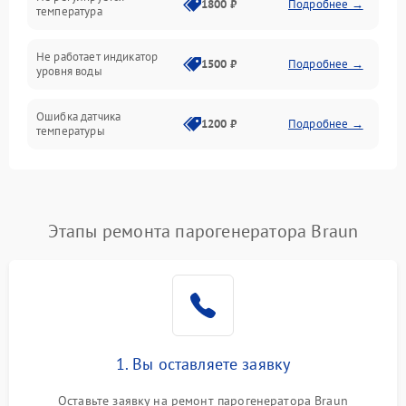
1800 ₽
Подробнее →
температура
Не работает индикатор
1500 ₽
Подробнее →
уровня воды
Ошибка датчика
1200 ₽
Подробнее →
температуры
Не работает индикатор
1000 ₽
Подробнее →
Ошибка платы управления
1500 ₽
Подробнее →
Этапы ремонта парогенератора Braun
Сбой режима работы
1200 ₽
Подробнее →
Не сохраняет настройки
1200 ₽
Подробнее →
Не включается
1500 ₽
Подробнее →
1. Вы оставляете заявку
Оставьте заявку на ремонт парогенератора Braun
Не подает пар
1800 ₽
Подробнее →