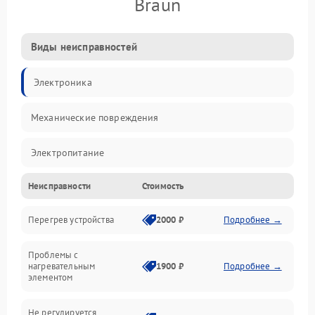
Braun
Виды неисправностей
Электроника
Механические повреждения
Электропитание
Неисправности
Стоимость
Парообразование
Перегрев устройства
2000 ₽
Подробнее →
Герметичность
Проблемы с
Механика
нагревательным
1900 ₽
Подробнее →
элементом
Не регулируется