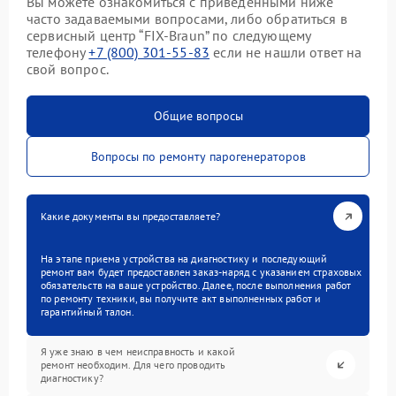
Вы можете ознакомиться с приведенными ниже
часто задаваемыми вопросами, либо обратиться в
сервисный центр “FIX-Braun” по следующему
телефону
+7 (800) 301-55-83
если не нашли ответ на
свой вопрос.
Общие вопросы
Вопросы по ремонту парогенераторов
Какие документы вы предоставляете?
На этапе приема устройства на диагностику и последующий
ремонт вам будет предоставлен заказ-наряд с указанием страховых
обязательств на ваше устройство. Далее, после выполнения работ
по ремонту техники, вы получите акт выполненных работ и
гарантийный талон.
Я уже знаю в чем неисправность и какой
ремонт необходим. Для чего проводить
диагностику?