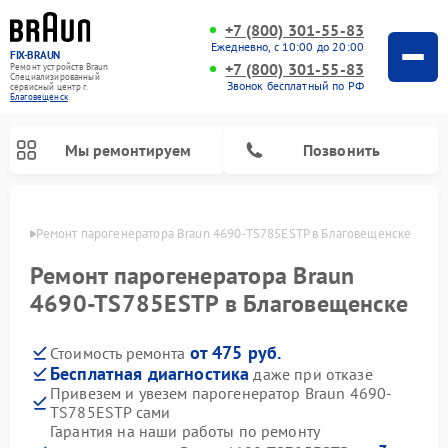
+7 (800) 301-55-83
Ежедневно, с 10:00 до 20:00
FIX-BRAUN
+7 (800) 301-55-83
Ремонт устройств Braun
Специализированный
Звонок бесплатный по РФ
cервисный центр г.
Благовещенск
Мы ремонтируем
Позвонить
енске
Ремонт парогенератора Braun 4690-TS785ESTP в Благовещенске
Ремонт парогенератора Braun
4690-TS785ESTP в Благовещенске
от 475 руб.
Стоимость ремонта
Ремонт водонагревателей Braun
Бесплатная диагностика
даже при отказе
Привезем и увезем парогенератор Braun 4690-
TS785ESTP сами
Гарантия на наши работы по ремонту