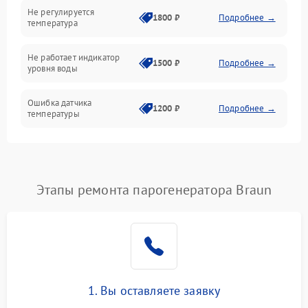
Не регулируется
1800 ₽
Подробнее →
температура
Не работает индикатор
1500 ₽
Подробнее →
уровня воды
Ошибка датчика
1200 ₽
Подробнее →
температуры
Не работает индикатор
1000 ₽
Подробнее →
Ошибка платы управления
1500 ₽
Подробнее →
Этапы ремонта парогенератора Braun
Сбой режима работы
1200 ₽
Подробнее →
Не сохраняет настройки
1200 ₽
Подробнее →
Не включается
1500 ₽
Подробнее →
1. Вы оставляете заявку