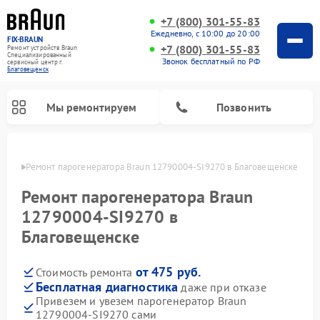
+7 (800) 301-55-83
Ежедневно, с 10:00 до 20:00
FIX-BRAUN
+7 (800) 301-55-83
Ремонт устройств Braun
Специализированный
Звонок бесплатный по РФ
cервисный центр г.
Благовещенск
Мы ремонтируем
Позвонить
енске
Ремонт парогенератора Braun 12790004-SI9270 в Благовещенске
Ремонт парогенератора Braun
12790004-SI9270 в
Благовещенске
Ремонт водонагревателей Braun
от 475 руб.
Стоимость ремонта
Бесплатная диагностика
даже при отказе
Привезем и увезем парогенератор Braun
12790004-SI9270 сами