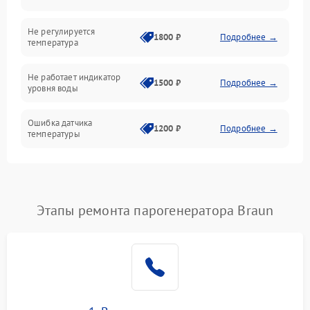
Не регулируется
1800 ₽
Подробнее →
температура
Не работает индикатор
1500 ₽
Подробнее →
уровня воды
Ошибка датчика
1200 ₽
Подробнее →
температуры
Не работает индикатор
1000 ₽
Подробнее →
Ошибка платы управления
1500 ₽
Подробнее →
Этапы ремонта парогенератора Braun
Сбой режима работы
1200 ₽
Подробнее →
Не сохраняет настройки
1200 ₽
Подробнее →
Не включается
1500 ₽
Подробнее →