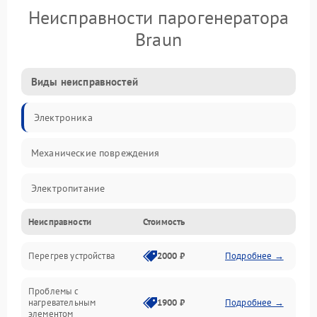
Неисправности парогенератора
Braun
Виды неисправностей
Электроника
Механические повреждения
Электропитание
Неисправности
Стоимость
Парообразование
Перегрев устройства
2000 ₽
Подробнее →
Герметичность
Проблемы с
Механика
нагревательным
1900 ₽
Подробнее →
элементом