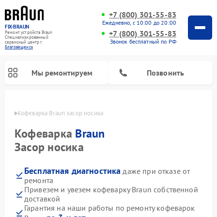
+7 (800) 301-55-83
Ежедневно, с 10:00 до 20:00
FIX-BRAUN
+7 (800) 301-55-83
Ремонт устройств Braun
Специализированный
Звонок бесплатный по РФ
cервисный центр г.
Благовещенск
Мы ремонтируем
Позвонить
енске
Кофеварка Braun засор носика
Кофеварка
Braun
Засор носика
Бесплатная диагностика
даже при отказе от
Ремонт водонагревателей Braun
ремонта
Привезем и увезем кофеварку Braun собственной
доставкой
Гарантия на наши работы по ремонту кофеварок