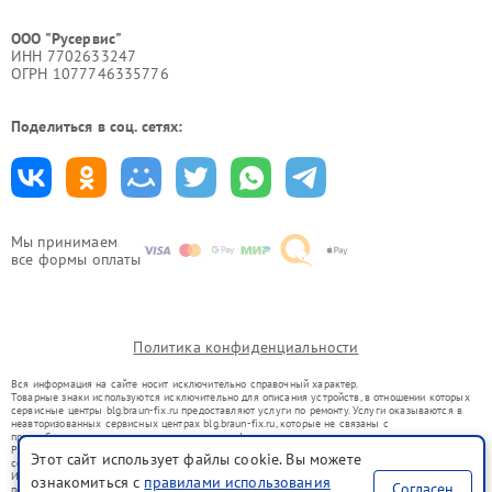
ООО "Русервис"
ИНН 7702633247
ОГРН 1077746335776
Поделиться в соц. сетях:
Мы принимаем
все формы оплаты
Политика конфиденциальности
Вся информация на сайте носит исключительно справочный характер.
Товарные знаки используются исключительно для описания устройств, в отношении которых
сервисные центры blg.braun-fix.ru предоставляют услуги по ремонту. Услуги оказываются в
неавторизованных сервисных центрах blg.braun-fix.ru, которые не связаны с
правообладателями товарных знаков или их официальными представителями.
Ремонт осуществляется для устройств, уже введенных в гражданский оборот в соответствии
Этот сайт использует файлы cookie. Вы можете
со статьей 1487 ГК РФ.
Использование товарных знаков не преследует цели индивидуализации услуг или введения
ознакомиться с
правилами использования
Согласен
потребителей в заблуждение, а служит для информирования о предоставляемых услугах по