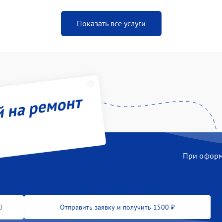
Показать все услуги
й на ремонт
При оформл
Отправить заявку и получить 1500 ₽