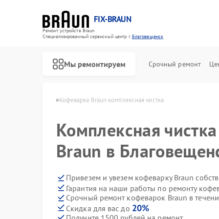
FIX-BRAUN
Ремонт устройств Braun
Специализированный cервисный центр г.
Благовещенск
Мы ремонтируем
Срочный ремонт
Це
un в Благовещенске
Кофеварка Braun комплексная чистка
Комплексная чистка
Braun в Благовещен
Привезем и увезем кофеварку Braun собст
Гарантия на наши работы по ремонту кофе
Ремонт водонагревателей Braun
Ремонт парогенераторов Braun
Ремонт соковыжималок Braun
Срочный ремонт кофеварок Braun в течени
20%
Скидка для вас до
Получите 1500 рублей на ремонт