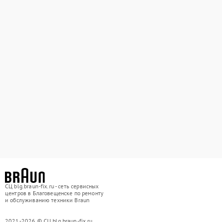
СЦ blg.braun-fix.ru - сеть сервисных
центров в Благовещенске по ремонту
и обслуживанию техники Braun
2021-2026 © СЦ blg.braun-fix.ru