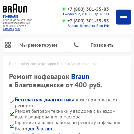
+7 (800) 301-55-83
Ежедневно, с 10:00 до 20:00
FIX-BRAUN
+7 (800) 301-55-83
Ремонт устройств Braun
Специализированный
Звонок бесплатный по РФ
cервисный центр г.
Благовещенск
Мы ремонтируем
Позвонить
Главная
Ремонт кофеварок Braun в Благовещенске
Ремонт кофеварок
Braun
в Благовещенске от 400 руб.
Бесплатная диагностика
даже при отказе от
ремонта
Ремонт водонагревателей Braun
Ремонт бытовой техники у вас дома с выездом
квалифицированного мастера
Гарантия на наши работы по ремонту кофеварок
до 3-х лет
Braun