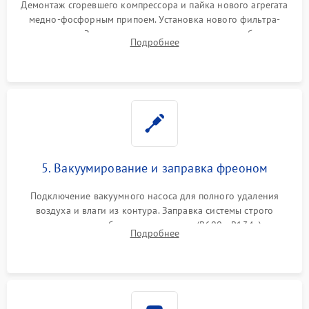
Демонтаж сгоревшего компрессора и пайка нового агрегата
медно-фосфорным припоем. Установка нового фильтра-
осушителя. Замена изношенных вентиляторов обдува,
Подробнее
сломанных заслонок или поврежденных дверных петель.
5. Вакуумирование и заправка фреоном
Подключение вакуумного насоса для полного удаления
воздуха и влаги из контура. Заправка системы строго
дозированным объемом хладагента (R600a, R134a) по
Подробнее
электронным весам. Контроль рабочего давления в системе.