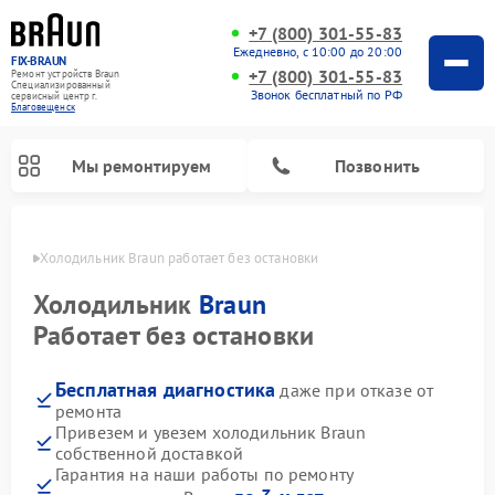
+7 (800) 301-55-83
Ежедневно, с 10:00 до 20:00
FIX-BRAUN
+7 (800) 301-55-83
Ремонт устройств Braun
Специализированный
Звонок бесплатный по РФ
cервисный центр г.
Благовещенск
Мы ремонтируем
Позвонить
енске
Холодильник Braun работает без остановки
Холодильник
Braun
Работает без остановки
Бесплатная диагностика
даже при отказе от
Ремонт водонагревателей Braun
ремонта
Привезем и увезем холодильник Braun
собственной доставкой
Гарантия на наши работы по ремонту