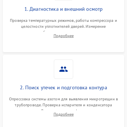
1. Диагностика и внешний осмотр
Проверка температурных режимов, работы компрессора и
целостности уплотнителей дверей. Измерение
сопротивления обмоток мотора, проверка термостата и
Подробнее
считывание кодов ошибок с электронного дисплея.
2. Поиск утечек и подготовка контура
Опрессовка системы азотом для выявления микротрещин в
трубопроводе. Проверка испарителя и конденсатора
течеискателем. Демонтаж старого фильтра-осушителя и
Подробнее
продувка капиллярной трубки для устранения засоров.