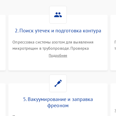
2. Поиск утечек и подготовка контура
Опрессовка системы азотом для выявления
микротрещин в трубопроводе. Проверка
испарителя и конденсатора течеискателем.
Подробнее
Демонтаж старого фильтра-осушителя и
продувка капиллярной трубки для устранения
засоров.
5. Вакуумирование и заправка
фреоном