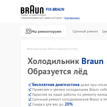
FIX-BRAUN
Ремонт устройств Braun
Специализированный cервисный центр г.
Благовещенск
Мы ремонтируем
Срочный ремонт
Це
un в Благовещенске
Холодильник Braun образуется лёд
Холодильник
Braun
Образуется лёд
Бесплатная диагностика
даже при отказ
Привезем и увезем холодильник Braun соб
Ремонт водонагревателей Braun
Ремонт парогенераторов Braun
Ремонт соковыжималок Braun
Гарантия на наши работы по ремонту холо
Срочный ремонт холодильников Braun в те
20%
Скидка для вас до