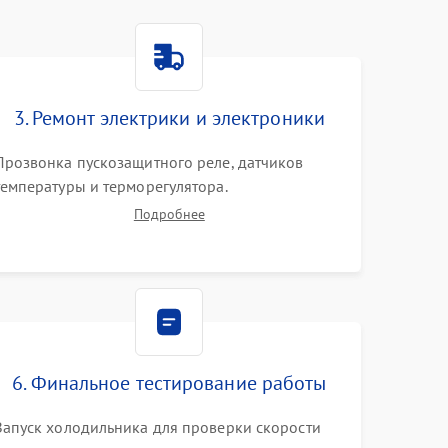
3. Ремонт электрики и электроники
Прозвонка пускозащитного реле, датчиков
температуры и терморегулятора.
Восстановление цепей питания системы No
Подробнее
Frost, включая ТЭН оттайки и вентилятор.
Ремонт или замена платы управления при сбоях
алгоритмов.
6. Финальное тестирование работы
Запуск холодильника для проверки скорости