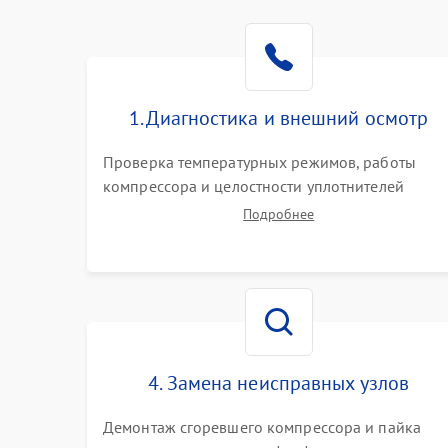
1. Диагностика и внешний осмотр
Проверка температурных режимов, работы
компрессора и целостности уплотнителей
дверей. Измерение сопротивления обмоток
Подробнее
мотора, проверка термостата и считывание
кодов ошибок с электронного дисплея.
4. Замена неисправных узлов
Демонтаж сгоревшего компрессора и пайка