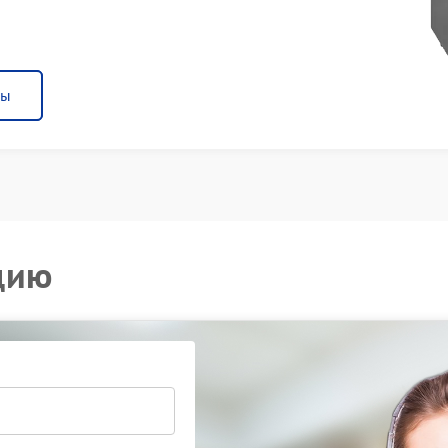
ны
цию