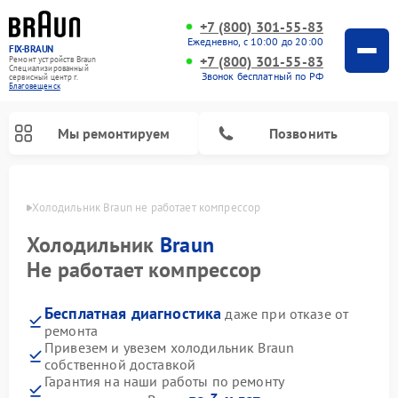
+7 (800) 301-55-83
Ежедневно, с 10:00 до 20:00
FIX-BRAUN
+7 (800) 301-55-83
Ремонт устройств Braun
Специализированный
Звонок бесплатный по РФ
cервисный центр г.
Благовещенск
Мы ремонтируем
Позвонить
енске
Холодильник Braun не работает компрессор
Холодильник
Braun
Не работает компрессор
Бесплатная диагностика
даже при отказе от
Ремонт водонагревателей Braun
ремонта
Привезем и увезем холодильник Braun
собственной доставкой
Гарантия на наши работы по ремонту