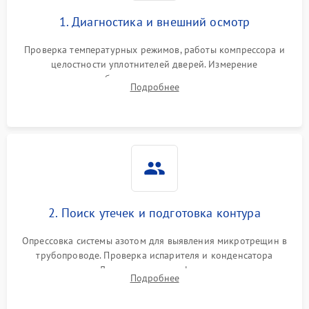
1. Диагностика и внешний осмотр
Проверка температурных режимов, работы компрессора и
целостности уплотнителей дверей. Измерение
сопротивления обмоток мотора, проверка термостата и
Подробнее
считывание кодов ошибок с электронного дисплея.
2. Поиск утечек и подготовка контура
Опрессовка системы азотом для выявления микротрещин в
трубопроводе. Проверка испарителя и конденсатора
течеискателем. Демонтаж старого фильтра-осушителя и
Подробнее
продувка капиллярной трубки для устранения засоров.