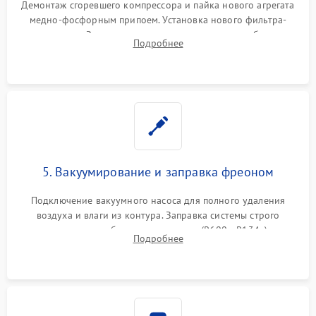
Демонтаж сгоревшего компрессора и пайка нового агрегата
медно-фосфорным припоем. Установка нового фильтра-
осушителя. Замена изношенных вентиляторов обдува,
Подробнее
сломанных заслонок или поврежденных дверных петель.
5. Вакуумирование и заправка фреоном
Подключение вакуумного насоса для полного удаления
воздуха и влаги из контура. Заправка системы строго
дозированным объемом хладагента (R600a, R134a) по
Подробнее
электронным весам. Контроль рабочего давления в системе.