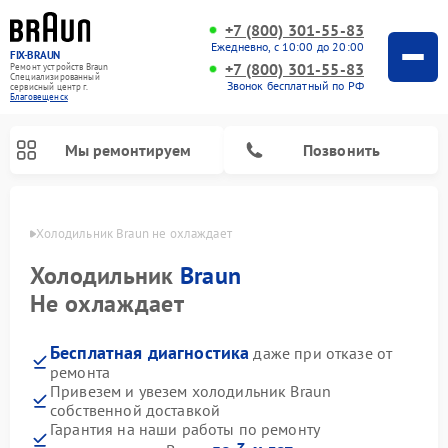
+7 (800) 301-55-83
Ежедневно, с 10:00 до 20:00
FIX-BRAUN
+7 (800) 301-55-83
Ремонт устройств Braun
Специализированный
Звонок бесплатный по РФ
cервисный центр г.
Благовещенск
Мы ремонтируем
Позвонить
енске
Холодильник Braun не охлаждает
Холодильник
Braun
Не охлаждает
Бесплатная диагностика
даже при отказе от
Ремонт водонагревателей Braun
ремонта
Привезем и увезем холодильник Braun
собственной доставкой
Гарантия на наши работы по ремонту