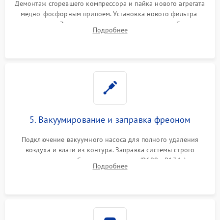
Демонтаж сгоревшего компрессора и пайка нового агрегата
медно-фосфорным припоем. Установка нового фильтра-
осушителя. Замена изношенных вентиляторов обдува,
Подробнее
сломанных заслонок или поврежденных дверных петель.
5. Вакуумирование и заправка фреоном
Подключение вакуумного насоса для полного удаления
воздуха и влаги из контура. Заправка системы строго
дозированным объемом хладагента (R600a, R134a) по
Подробнее
электронным весам. Контроль рабочего давления в системе.