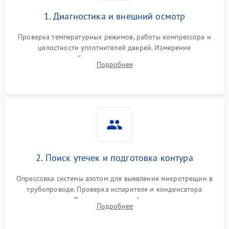
1. Диагностика и внешний осмотр
Проверка температурных режимов, работы компрессора и
целостности уплотнителей дверей. Измерение
сопротивления обмоток мотора, проверка термостата и
Подробнее
считывание кодов ошибок с электронного дисплея.
2. Поиск утечек и подготовка контура
Опрессовка системы азотом для выявления микротрещин в
трубопроводе. Проверка испарителя и конденсатора
течеискателем. Демонтаж старого фильтра-осушителя и
Подробнее
продувка капиллярной трубки для устранения засоров.