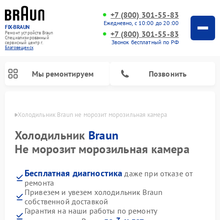
+7 (800) 301-55-83
Ежедневно, с 10:00 до 20:00
FIX-BRAUN
+7 (800) 301-55-83
Ремонт устройств Braun
Специализированный
Звонок бесплатный по РФ
cервисный центр г.
Благовещенск
Мы ремонтируем
Позвонить
енске
Холодильник Braun не морозит морозильная камера
Холодильник
Braun
Не морозит морозильная камера
Бесплатная диагностика
даже при отказе от
Ремонт водонагревателей Braun
ремонта
Привезем и увезем холодильник Braun
собственной доставкой
Гарантия на наши работы по ремонту