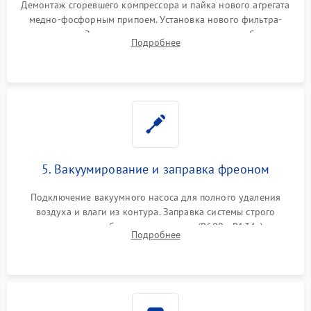
Демонтаж сгоревшего компрессора и пайка нового агрегата
медно-фосфорным припоем. Установка нового фильтра-
осушителя. Замена изношенных вентиляторов обдува,
Подробнее
сломанных заслонок или поврежденных дверных петель.
5. Вакуумирование и заправка фреоном
Подключение вакуумного насоса для полного удаления
воздуха и влаги из контура. Заправка системы строго
дозированным объемом хладагента (R600a, R134a) по
Подробнее
электронным весам. Контроль рабочего давления в системе.