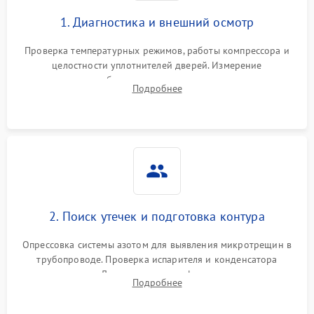
1. Диагностика и внешний осмотр
Проверка температурных режимов, работы компрессора и
целостности уплотнителей дверей. Измерение
сопротивления обмоток мотора, проверка термостата и
Подробнее
считывание кодов ошибок с электронного дисплея.
2. Поиск утечек и подготовка контура
Опрессовка системы азотом для выявления микротрещин в
трубопроводе. Проверка испарителя и конденсатора
течеискателем. Демонтаж старого фильтра-осушителя и
Подробнее
продувка капиллярной трубки для устранения засоров.