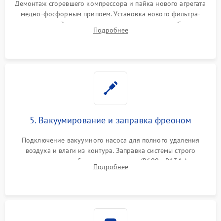
Демонтаж сгоревшего компрессора и пайка нового агрегата
медно-фосфорным припоем. Установка нового фильтра-
осушителя. Замена изношенных вентиляторов обдува,
Подробнее
сломанных заслонок или поврежденных дверных петель.
5. Вакуумирование и заправка фреоном
Подключение вакуумного насоса для полного удаления
воздуха и влаги из контура. Заправка системы строго
дозированным объемом хладагента (R600a, R134a) по
Подробнее
электронным весам. Контроль рабочего давления в системе.