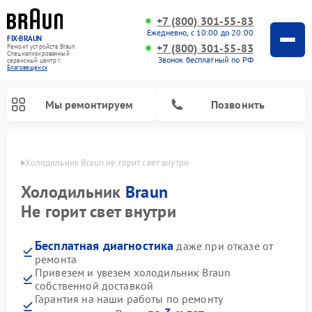
+7 (800) 301-55-83
Ежедневно, с 10:00 до 20:00
FIX-BRAUN
+7 (800) 301-55-83
Ремонт устройств Braun
Специализированный
Звонок бесплатный по РФ
cервисный центр г.
Благовещенск
Мы ремонтируем
Позвонить
енске
Холодильник Braun не горит свет внутри
Холодильник
Braun
Не горит свет внутри
Бесплатная диагностика
даже при отказе от
Ремонт водонагревателей Braun
ремонта
Привезем и увезем холодильник Braun
собственной доставкой
Гарантия на наши работы по ремонту