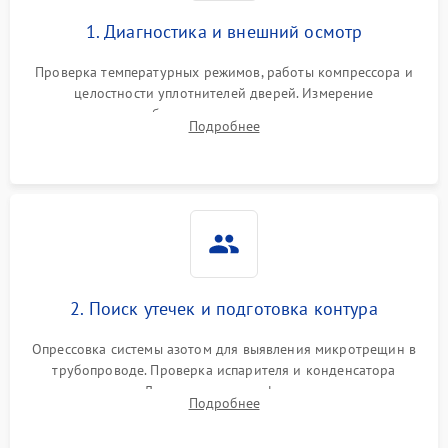
1. Диагностика и внешний осмотр
Проверка температурных режимов, работы компрессора и
целостности уплотнителей дверей. Измерение
сопротивления обмоток мотора, проверка термостата и
Подробнее
считывание кодов ошибок с электронного дисплея.
2. Поиск утечек и подготовка контура
Опрессовка системы азотом для выявления микротрещин в
трубопроводе. Проверка испарителя и конденсатора
течеискателем. Демонтаж старого фильтра-осушителя и
Подробнее
продувка капиллярной трубки для устранения засоров.