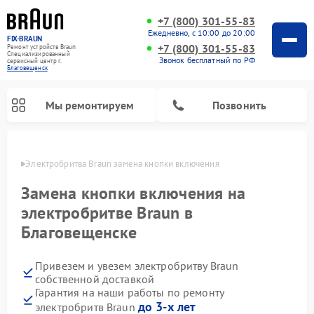
+7 (800) 301-55-83
Ежедневно, с 10:00 до 20:00
FIX-BRAUN
+7 (800) 301-55-83
Ремонт устройств Braun
Специализированный
Звонок бесплатный по РФ
cервисный центр г.
Благовещенск
Мы ремонтируем
Позвонить
енске
Электробритва Braun замена кнопки включения
Замена кнопки включения на
электробритве Braun в
Благовещенске
Ремонт водонагревателей Braun
Привезем и увезем электробритву Braun
собственной доставкой
Гарантия на наши работы по ремонту
до 3-х лет
электробритв Braun