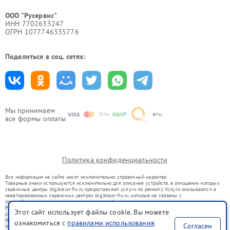
ООО "Русервис"
ИНН 7702633247
ОГРН 1077746335776
Поделиться в соц. сетях:
Мы принимаем
все формы оплаты
Политика конфиденциальности
Вся информация на сайте носит исключительно справочный характер.
Товарные знаки используются исключительно для описания устройств, в отношении которых
сервисные центры blg.braun-fix.ru предоставляют услуги по ремонту. Услуги оказываются в
неавторизованных сервисных центрах blg.braun-fix.ru, которые не связаны с
правообладателями товарных знаков или их официальными представителями.
Ремонт осуществляется для устройств, уже введенных в гражданский оборот в соответствии
Этот сайт использует файлы cookie. Вы можете
со статьей 1487 ГК РФ.
Использование товарных знаков не преследует цели индивидуализации услуг или введения
ознакомиться с
правилами использования
Согласен
потребителей в заблуждение, а служит для информирования о предоставляемых услугах по