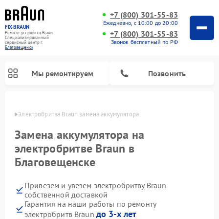
+7 (800) 301-55-83
Ежедневно, с 10:00 до 20:00
FIX-BRAUN
+7 (800) 301-55-83
Ремонт устройств Braun
Специализированный
Звонок бесплатный по РФ
cервисный центр г.
Благовещенск
Мы ремонтируем
Позвонить
енске
Электробритва Braun замена аккумулятора
Замена аккумулятора на
электробритве Braun в
Благовещенске
Ремонт водонагревателей Braun
Привезем и увезем электробритву Braun
собственной доставкой
Гарантия на наши работы по ремонту
до 3-х лет
электробритв Braun