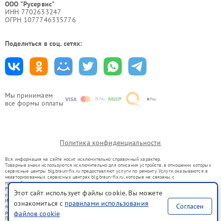
ООО "Русервис"
ИНН 7702633247
ОГРН 1077746335776
Поделиться в соц. сетях:
Мы принимаем
все формы оплаты
Политика конфиденциальности
Вся информация на сайте носит исключительно справочный характер.
Товарные знаки используются исключительно для описания устройств, в отношении которых
сервисные центры blg.braun-fix.ru предоставляют услуги по ремонту. Услуги оказываются в
неавторизованных сервисных центрах blg.braun-fix.ru, которые не связаны с
правообладателями товарных знаков или их официальными представителями.
Ремонт осуществляется для устройств, уже введенных в гражданский оборот в соответствии
Этот сайт использует файлы cookie. Вы можете
со статьей 1487 ГК РФ.
Использование товарных знаков не преследует цели индивидуализации услуг или введения
ознакомиться с
правилами использования
Согласен
потребителей в заблуждение, а служит для информирования о предоставляемых услугах по
ремонту техники указанных брендов.
файлов cookie
Представленная на сайте информация не является публичной офертой, определяемой