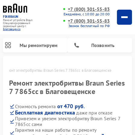
+7 (800) 301-55-83
Ежедневно, с 10:00 до 20:00
FIX-BRAUN
+7 (800) 301-55-83
Ремонт устройств Braun
Специализированный
Звонок бесплатный по РФ
cервисный центр г.
Благовещенск
Мы ремонтируем
Позвонить
е
Ремонт электробритвы Braun Series 7 7865cc в Благовещенске
Ремонт электробритвы Braun Series
7 7865cc в Благовещенске
от 470 руб.
Стоимость ремонта
Ремонт водонагревателей Braun
Бесплатная диагностика
даже при отказе
Привезем и увезем электробритву Braun Series 7
7865cc сами
Гарантия на наши работы по ремонту