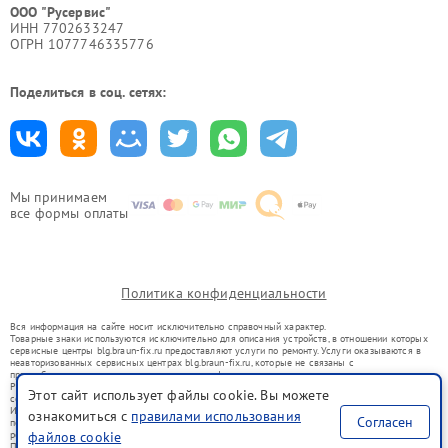
ООО "Русервис"
ИНН 7702633247
ОГРН 1077746335776
Поделиться в соц. сетях:
Мы принимаем
все формы оплаты
Политика конфиденциальности
Вся информация на сайте носит исключительно справочный характер.
Товарные знаки используются исключительно для описания устройств, в отношении которых
сервисные центры blg.braun-fix.ru предоставляют услуги по ремонту. Услуги оказываются в
неавторизованных сервисных центрах blg.braun-fix.ru, которые не связаны с
правообладателями товарных знаков или их официальными представителями.
Ремонт осуществляется для устройств, уже введенных в гражданский оборот в соответствии
Этот сайт использует файлы cookie. Вы можете
со статьей 1487 ГК РФ.
Использование товарных знаков не преследует цели индивидуализации услуг или введения
ознакомиться с
правилами использования
Согласен
потребителей в заблуждение, а служит для информирования о предоставляемых услугах по
ремонту техники указанных брендов.
файлов cookie
Представленная на сайте информация не является публичной офертой, определяемой