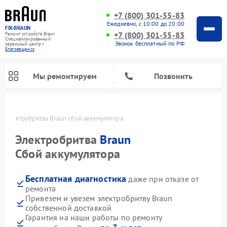
+7 (800) 301-55-83
Ежедневно, с 10:00 до 20:00
FIX-BRAUN
+7 (800) 301-55-83
Ремонт устройств Braun
Специализированный
Звонок бесплатный по РФ
cервисный центр г.
Благовещенск
Мы ремонтируем
Позвонить
е
Электробритва Braun сбой аккумулятора
Электробритва
Braun
Сбой аккумулятора
Бесплатная диагностика
даже при отказе от
Ремонт водонагревателей Braun
ремонта
Привезем и увезем электробритву Braun
собственной доставкой
Гарантия на наши работы по ремонту