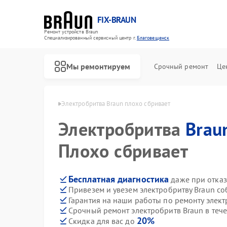
FIX-BRAUN
Ремонт устройств Braun
Специализированный cервисный центр г.
Благовещенск
Мы ремонтируем
Срочный ремонт
Це
aun в Благовещенске
Электробритва Braun плохо сбривает
Электробритва
Brau
Плохо сбривает
Бесплатная диагностика
даже при отказ
Привезем и увезем электробритву Braun с
Ремонт водонагревателей Braun
Ремонт парогенераторов Braun
Ремонт соковыжималок Braun
Гарантия на наши работы по ремонту элек
Срочный ремонт электробритв Braun в теч
20%
Скидка для вас до