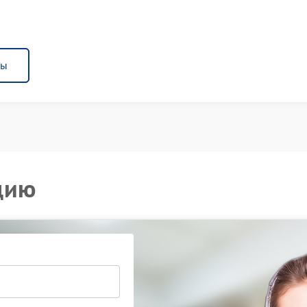
ны
цию