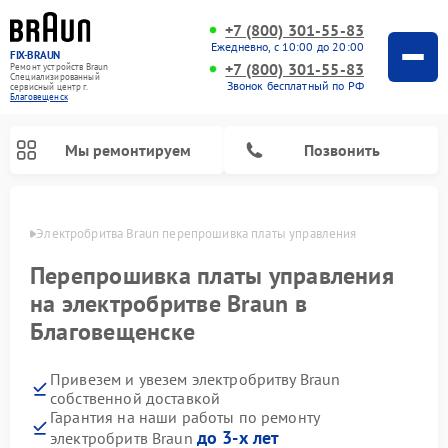
+7 (800) 301-55-83
Ежедневно, с 10:00 до 20:00
FIX-BRAUN
+7 (800) 301-55-83
Ремонт устройств Braun
Специализированный
Звонок бесплатный по РФ
cервисный центр г.
Благовещенск
Мы ремонтируем
Позвонить
енске
Электробритва Braun перепрошивка платы управления
Перепрошивка платы управления
на электробритве Braun в
Благовещенске
Ремонт водонагревателей Braun
Привезем и увезем электробритву Braun
собственной доставкой
Гарантия на наши работы по ремонту
до 3-х лет
электробритв Braun