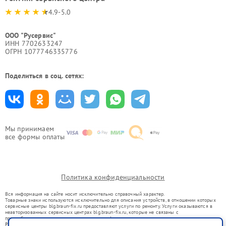
4.9-5.0
ООО "Русервис"
ИНН 7702633247
ОГРН 1077746335776
Поделиться в соц. сетях:
Мы принимаем
все формы оплаты
Политика конфиденциальности
Вся информация на сайте носит исключительно справочный характер.
Товарные знаки используются исключительно для описания устройств, в отношении которых
сервисные центры blg.braun-fix.ru предоставляют услуги по ремонту. Услуги оказываются в
неавторизованных сервисных центрах blg.braun-fix.ru, которые не связаны с
правообладателями товарных знаков или их официальными представителями.
Ремонт осуществляется для устройств, уже введенных в гражданский оборот в соответствии