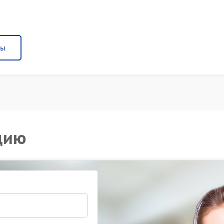
ны
цию