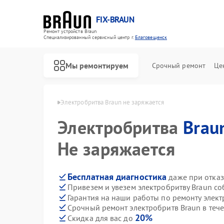
FIX-BRAUN
Ремонт устройств Braun
Специализированный cервисный центр г.
Благовещенск
Мы ремонтируем
Срочный ремонт
Це
aun в Благовещенске
Электробритва Braun не заряжается
Электробритва
Brau
Не заряжается
Бесплатная диагностика
даже при отказ
Привезем и увезем электробритву Braun с
Ремонт водонагревателей Braun
Ремонт парогенераторов Braun
Ремонт соковыжималок Braun
Гарантия на наши работы по ремонту элек
Срочный ремонт электробритв Braun в теч
20%
Скидка для вас до