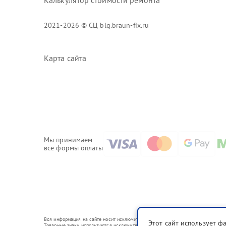
Калькулятор стоимости ремонта
2021-2026 © СЦ blg.braun-fix.ru
Карта сайта
Мы принимаем
все формы оплаты
Вся информация на сайте носит исключительно справочный характер.
Этот сайт использует ф
Товарные знаки используются исключительно для описания устройств, в отношени