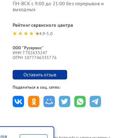
ПН-ВСК с 9:00 до 21:00 без перерывов и
выходных
Рейтинг сервисного центра
4.9-5.0
ООО "Русервис"
ИНН 7702633247
ОГРН 1077746335776
Оставить отзыв
Поделиться в соц. сетях:
йлов
 в неавторизованных сервисных центрах blg.braun-fix.ru, которые не связаны с