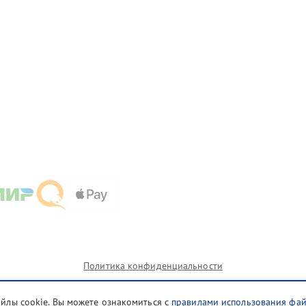
Политика конфиденциальности
айлы cookie. Вы можете ознакомиться с
правилами использования фа
и которых сервисные центры blg.braun-fix.ru предоставляют услуги по ремонту. Услуги оказываются