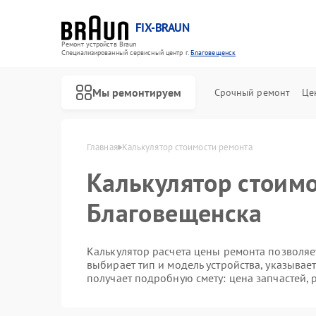
FIX-BRAUN
Ремонт устройств Braun
Специализированный cервисный центр г.
Благовещенск
Мы ремонтируем
Срочный ремонт
Це
Главная
Калькулятор стоимости ремонта
Калькулятор стоимо
Благовещенска
Калькулятор расчета цены ремонта позволяет
выбирает тип и модель устройства, указывае
получает подробную смету: цена запчастей, 
Ремонт водонагревателей Braun
Ремонт парогенераторов Braun
Ремонт соковыжималок Braun