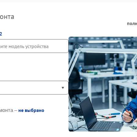
онта
полн
2
не выбрано
монта –