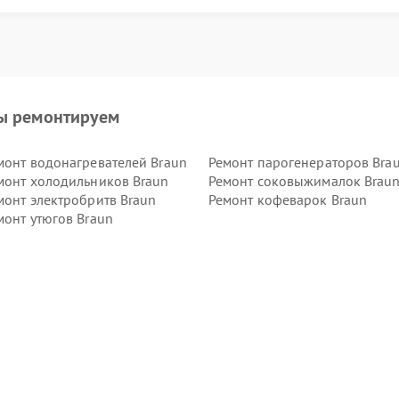
ы ремонтируем
монт водонагревателей Braun
Ремонт парогенераторов Bra
монт холодильников Braun
Ремонт соковыжималок Brau
монт электробритв Braun
Ремонт кофеварок Braun
монт утюгов Braun